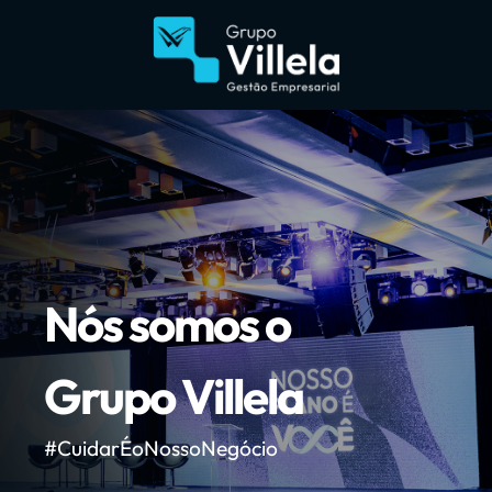
Nós somos o
Grupo Villela
#CuidarÉoNossoNegócio