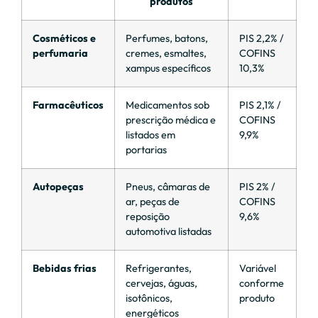
produtos
Cosméticos e
Perfumes, batons,
PIS 2,2% /
perfumaria
cremes, esmaltes,
COFINS
xampus específicos
10,3%
Farmacêuticos
Medicamentos sob
PIS 2,1% /
prescrição médica e
COFINS
listados em
9,9%
portarias
Autopeças
Pneus, câmaras de
PIS 2% /
ar, peças de
COFINS
reposição
9,6%
automotiva listadas
Bebidas frias
Refrigerantes,
Variável
cervejas, águas,
conforme
isotônicos,
produto
energéticos