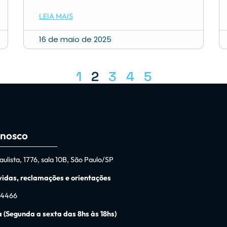
LEIA MAIS
16 de maio de 2025
1
2
3
4
5
onosco
ulista, 1776, sala 10B, São Paulo/SP
idas, reclamações e orientações
 4466
 (Segunda a sexta das 8hs às 18hs)